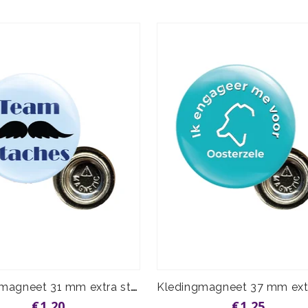
Kledingmagneet 31 mm extra sterk
€1,20
€1,25