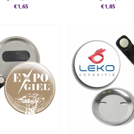
€1,65
€1,85