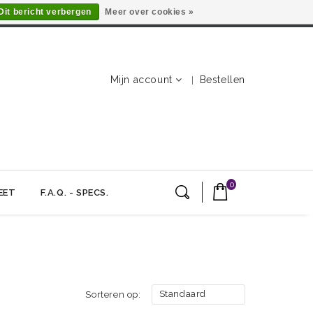
Dit bericht verbergen
Meer over cookies »
Mijn account
Bestellen
0
EET
F.A.Q. - SPECS.
Standaard
Sorteren op: