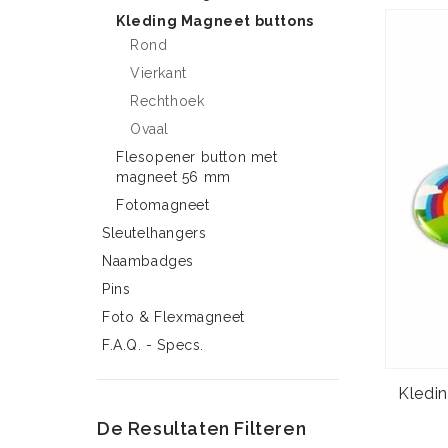
Kleding Magneet buttons
Rond
Vierkant
Rechthoek
Ovaal
Flesopener button met
magneet 56 mm
Fotomagneet
Sleutelhangers
Naambadges
Pins
Foto & Flexmagneet
F.A.Q. - Specs.
Kledi
De Resultaten Filteren