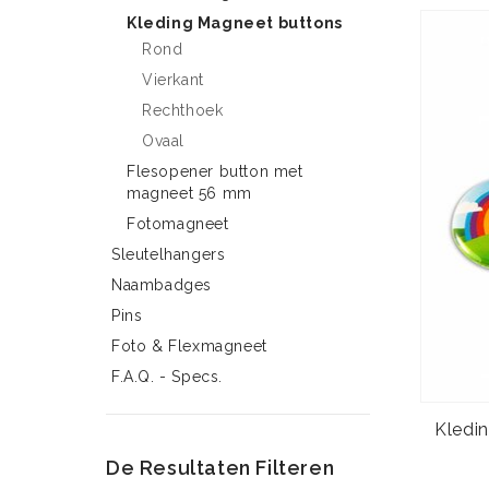
Kleding Magneet buttons
Rond
Vierkant
Rechthoek
Ovaal
Flesopener button met
magneet 56 mm
Fotomagneet
Sleutelhangers
Naambadges
Pins
Foto & Flexmagneet
F.A.Q. - Specs.
Kledi
De Resultaten Filteren