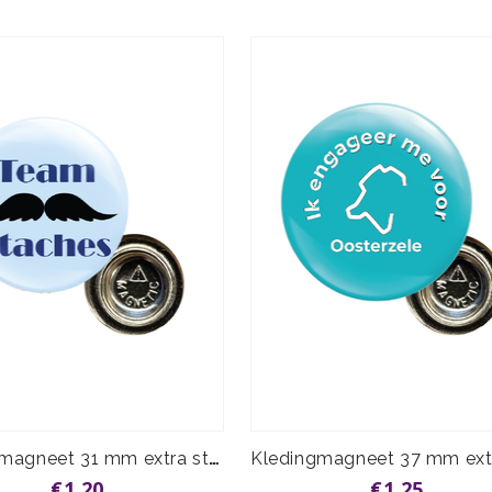
Kledingmagneet 31 mm extra sterk
€1,20
€1,25