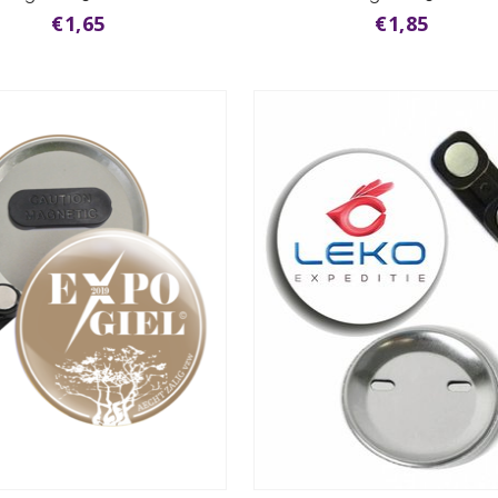
€1,65
€1,85