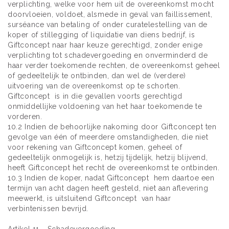
verplichting, welke voor hem uit de overeenkomst mocht
doorvloeien, voldoet, alsmede in geval van faillissement,
surséance van betaling of onder curatelestelling van de
koper of stillegging of liquidatie van diens bedrijf, is
Giftconcept naar haar keuze gerechtigd, zonder enige
verplichting tot schadevergoeding en onverminderd de
haar verder toekomende rechten, de overeenkomst geheel
of gedeeltelijk te ontbinden, dan wel de (verdere)
uitvoering van de overeenkomst op te schorten.
Giftconcept is in die gevallen voorts gerechtigd
onmiddellijke voldoening van het haar toekomende te
vorderen.
10.2 Indien de behoorlijke nakoming door Giftconcept ten
gevolge van één of meerdere omstandigheden, die niet
voor rekening van Giftconcept komen, geheel of
gedeeltelijk onmogelijk is, hetzij tijdelijk, hetzij blijvend,
heeft Giftconcept het recht de overeenkomst te ontbinden.
10.3 Indien de koper, nadat Giftconcept hem daartoe een
termijn van acht dagen heeft gesteld, niet aan aflevering
meewerkt, is uitsluitend Giftconcept van haar
verbintenissen bevrijd.