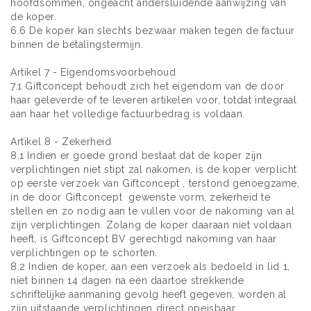
hoofdsommen, ongeacht andersluidende aanwijzing van
de koper.
6.6 De koper kan slechts bezwaar maken tegen de factuur
binnen de betalingstermijn.
Artikel 7 - Eigendomsvoorbehoud
7.1 Giftconcept behoudt zich het eigendom van de door
haar geleverde of te leveren artikelen voor, totdat integraal
aan haar het volledige factuurbedrag is voldaan.
Artikel 8 - Zekerheid
8.1 Indien er goede grond bestaat dat de koper zijn
verplichtingen niet stipt zal nakomen, is de koper verplicht
op eerste verzoek van Giftconcept , terstond genoegzame,
in de door Giftconcept gewenste vorm, zekerheid te
stellen en zo nodig aan te vullen voor de nakoming van al
zijn verplichtingen. Zolang de koper daaraan niet voldaan
heeft, is Giftconcept BV gerechtigd nakoming van haar
verplichtingen op te schorten.
8.2 Indien de koper, aan een verzoek als bedoeld in lid 1,
niet binnen 14 dagen na een daartoe strekkende
schriftelijke aanmaning gevolg heeft gegeven, worden al
zijn uitstaande verplichtingen direct opeisbaar.