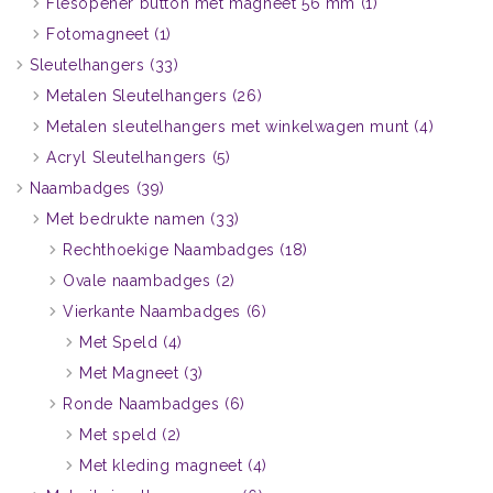
Flesopener button met magneet 56 mm
(1)
Fotomagneet
(1)
Sleutelhangers
(33)
Metalen Sleutelhangers
(26)
Metalen sleutelhangers met winkelwagen munt
(4)
Acryl Sleutelhangers
(5)
Naambadges
(39)
Met bedrukte namen
(33)
Rechthoekige Naambadges
(18)
Ovale naambadges
(2)
Vierkante Naambadges
(6)
Met Speld
(4)
Met Magneet
(3)
Ronde Naambadges
(6)
Met speld
(2)
Met kleding magneet
(4)