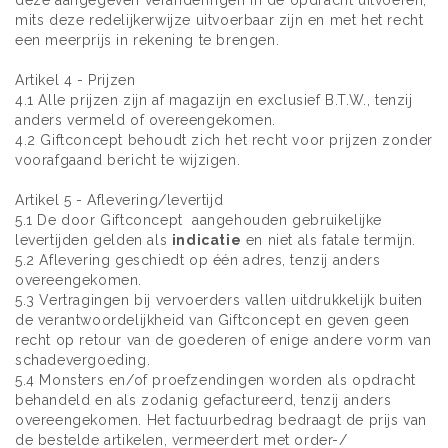
deze aangegeven veranderingen in de opdracht uitvoeren,
mits deze redelijkerwijze uitvoerbaar zijn en met het recht
een meerprijs in rekening te brengen.
Artikel 4 - Prijzen
4.1 Alle prijzen zijn af magazijn en exclusief B.T.W., tenzij
anders vermeld of overeengekomen.
4.2 Giftconcept behoudt zich het recht voor prijzen zonder
voorafgaand bericht te wijzigen.
Artikel 5 - Aflevering/levertijd
5.1 De door Giftconcept aangehouden gebruikelijke
levertijden gelden als
indicatie
en niet als fatale termijn.
5.2 Aflevering geschiedt op één adres, tenzij anders
overeengekomen.
5.3 Vertragingen bij vervoerders vallen uitdrukkelijk buiten
de verantwoordelijkheid van Giftconcept en geven geen
recht op retour van de goederen of enige andere vorm van
schadevergoeding.
5.4 Monsters en/of proefzendingen worden als opdracht
behandeld en als zodanig gefactureerd, tenzij anders
overeengekomen. Het factuurbedrag bedraagt de prijs van
de bestelde artikelen, vermeerdert met order-/