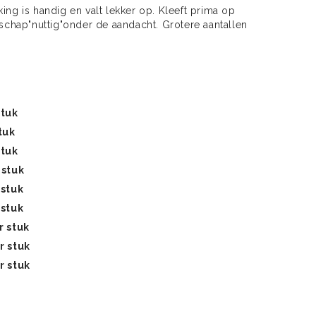
g is handig en valt lekker op. Kleeft prima op
chap"nuttig"onder de aandacht. Grotere aantallen
stuk
tuk
stuk
 stuk
 stuk
 stuk
r stuk
r stuk
r stuk