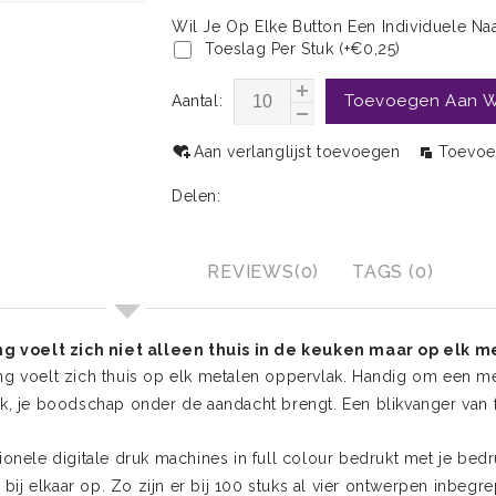
Wil Je Op Elke Button Een Individuele N
Toeslag Per Stuk (+€0,25)
Toevoegen Aan 
Aantal:
Aan verlanglijst toevoegen
Toevoe
Delen:
INFORMATIE
REVIEWS(0)
TAGS (0)
voelt zich niet alleen thuis in de keuken maar op elk m
voelt zich thuis op elk metalen oppervlak. Handig om een me
jk, je boodschap onder de aandacht brengt. Een blikvanger van 
nele digitale druk machines in full colour bedrukt met je bedr
bij elkaar op. Zo zijn er bij 100 stuks al vier ontwerpen inbegr