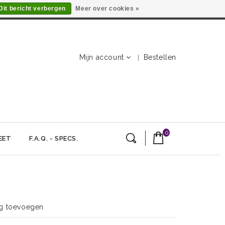
Dit bericht verbergen
Meer over cookies »
Mijn account
Bestellen
0
EET
F.A.Q. - SPECS.
F
ng toevoegen