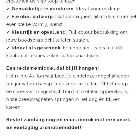
creativiteit de vrije loop te laten.
✔
Gemakkelijk te versturen
: Ideaal voor mailings.
✔
Flexibel ontwerp
: Laat de magneet uitsnijden in om het
even welke vorm jij wenst.
✔
Kleurrijk en opvallend
: Full colour bedrukking om
jouw boodschap écht te laten stralen.
✔
Ideaal als geschenk
: Een origineel cadeautje dat
klanten of relaties zeker zullen waarderen.
Een reclamemiddel dat blijft hangen!
Het ruime A3-formaat biedt je eindeloze mogelijkheden
om jouw boodschap in de kijker te zetten. Of het nu op
een koelkast, magnetisch bord of metalen oppervlak is,
onze breekmagneten springen in het oog én blijven
kleven.
Bestel vandaag nog en maak indruk met een uniek
en veelzijdig promotiemiddel!