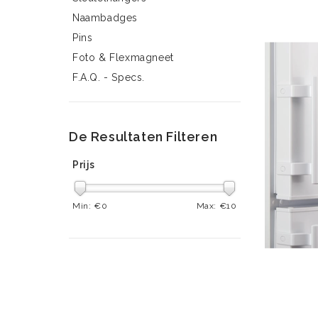
Naambadges
Pins
Foto & Flexmagneet
F.A.Q. - Specs.
De Resultaten Filteren
Prijs
Min: €
0
Max: €
10