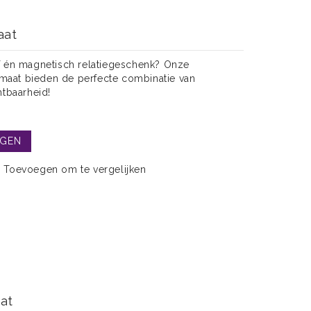
aat
ef én magnetisch relatiegeschenk? Onze
maat bieden de perfecte combinatie van
chtbaarheid!
AGEN
Toevoegen om te vergelijken
at