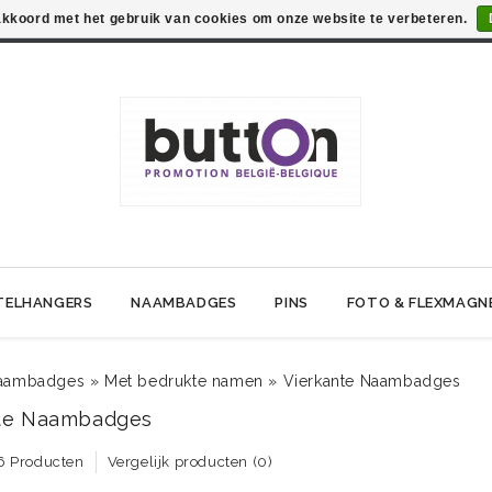
 akkoord met het gebruik van cookies om onze website te verbeteren.
TELHANGERS
NAAMBADGES
PINS
FOTO & FLEXMAGN
aambadges
»
Met bedrukte namen
»
Vierkante Naambadges
te Naambadges
6 Producten
Vergelijk producten (0)