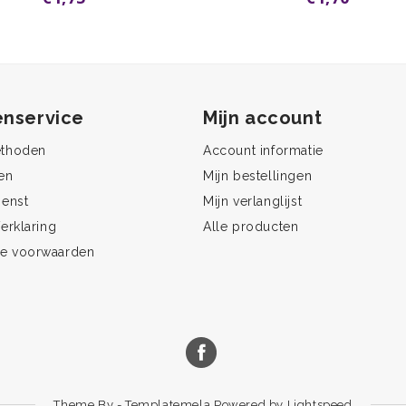
enservice
Mijn account
ethoden
Account informatie
en
Mijn bestellingen
ienst
Mijn verlanglijst
erklaring
Alle producten
e voorwaarden
Theme By -
Templatemela
Powered by
Lightspeed