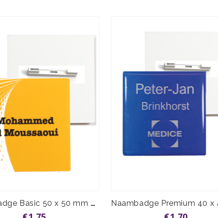
Naambadge Basic 50 x 50 mm speld vanaf
€1,75
€1,70