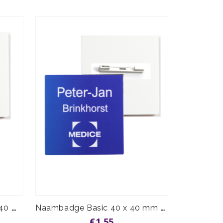
Naambadge Premium 40 x 40 mm speld vanaf
Naambadge Basic 40 x 40 mm speld vanaf
€1,55